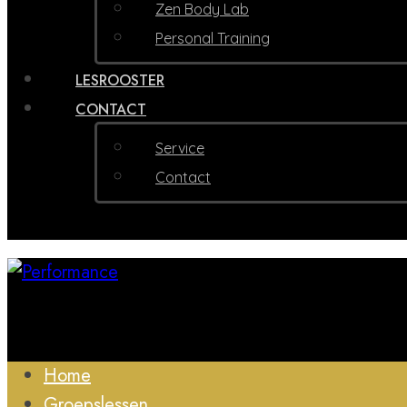
Zen Body Lab
Personal Training
LESROOSTER
CONTACT
Service
Contact
Home
Groepslessen