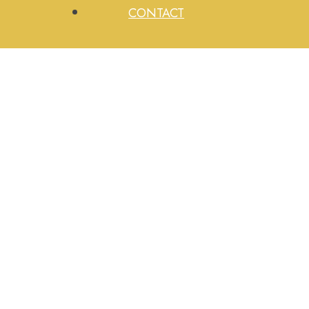
CONTACT
Fam. Bronsweg 22 Wagenborgen
Copyright © 2026 Fitnesscentrum
Performance.